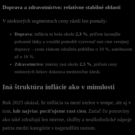
Doprava a zdravotníctvo: relatívne stabilné oblasti
V niektorých segmentoch ceny rástli len pomaly:
Doprava
: inflácia tu bola okolo
2,3 %
, pričom lacnejšie
pohonné látky a vozidlá pomohli vyrovnať rast cien verejnej
dopravy – cesta vlakom zdražela približne o 10 %, autobusom
až o 16 %.
Zdravotníctvo
: mierny rast okolo
2,5 %
, pričom ceny
niektorých liekov dokonca medziročne klesli.
Iná štruktúra inflácie ako v minulosti
Rok 2025 ukázal, že inflácia sa mení nielen v tempe, ale aj v
tom,
kde najviac pociťujeme rast cien
. Zatiaľ čo potraviny
ako také zdražujú len mierne, služby a nealkoholické nápoje
patria medzi kategórie s najprudším rastom.