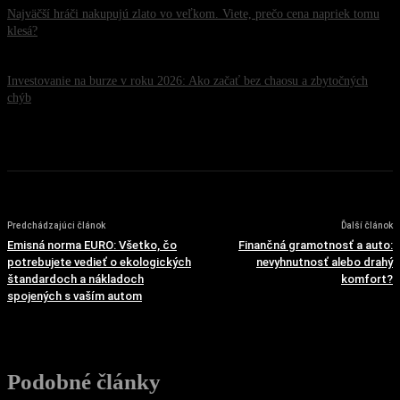
Najväčší hráči nakupujú zlato vo veľkom. Viete, prečo cena napriek tomu
klesá?
22. júla 2026
Investovanie na burze v roku 2026: Ako začať bez chaosu a zbytočných
chýb
20. júla 2026
Predchádzajúci článok
Ďalší článok
Emisná norma EURO: Všetko, čo
Finančná gramotnosť a auto:
potrebujete vedieť o ekologických
nevyhnutnosť alebo drahý
štandardoch a nákladoch
komfort?
spojených s vaším autom
Podobné články