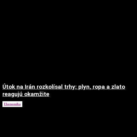
Útok na Irán rozkolísal trhy: plyn, ropa a zlato
reagujú okamžite
Ekonomika
2. marca 2026