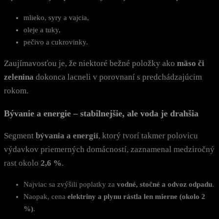
mlieko, syry a vajcia,
oleje a tuky,
pečivo a cukrovinky.
Zaujímavosťou je, že niektoré bežné položky ako
mäso či
zelenina
dokonca lacneli v porovnaní s predchádzajúcim
rokom.
Bývanie a energie – stabilnejšie, ale voda je drahšia
Segment
bývania a energií
, ktorý tvorí takmer polovicu
výdavkov priemerných domácností, zaznamenal medziročný
rast okolo
2,6 %
.
Najviac sa zvýšili poplatky za
vodné, stočné a odvoz odpadu
.
Naopak, cena
elektriny a plynu rástla len mierne (okolo 2
%)
.