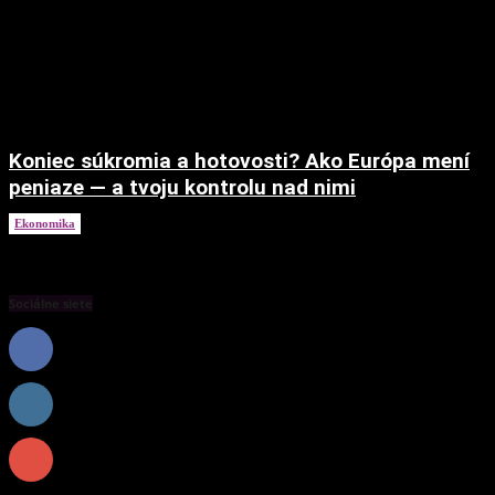
Koniec súkromia a hotovosti? Ako Európa mení
peniaze — a tvoju kontrolu nad nimi
Ekonomika
15. decembra 2025
Sociálne siete
0
Fanúšikovia
PÁČI SA
0
Nasledovníci
NASLEDOVAŤ
0
Odberatelia
PREDPLATIŤ