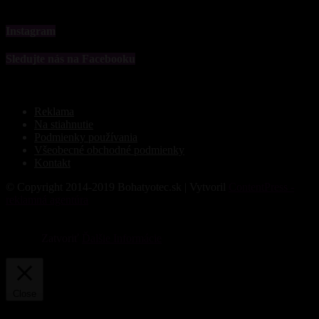
Instagram
Sledujte nás na Facebooku
Reklama
Na stiahnutie
Podmienky používania
Všeobecné obchodné podmienky
Kontakt
© Copyright 2014-2019 Bohatyotec.sk | Vytvoril
ContentPress -
reklamná agentúra
Súbory cookie nám pomáhajú poskytovať služby. Používaním
našich služieb vyjadrujete súhlas s tým, že používame súbory
cookie.
Zatvoriť
Ďalšie Informácie
Privacy & Cookies Policy
Close