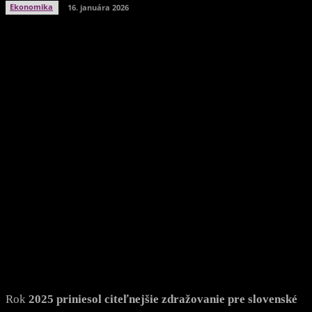
Ekonomika
16. januára 2026
Facebook
Twitter
WhatsApp
Viber
Rok
2025 priniesol citeľnejšie zdražovanie pre slovenské