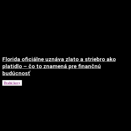
Florida oficiálne uznáva zlato a striebro ako
platidlo – čo to znamená pre finančnú
budúcnosť
Drahé kovy
13. februára 2026