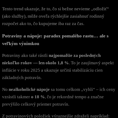
Tento trend ukazuje, že to, čo si bežne nevieme „odložiť“
(ako služby), môže oveľa rýchlejšie zasiahnuť rodinný
rozpočet ako to, čo kupujeme iba raz za čas.
Potraviny a nápoje: paradox pomalého rastu… ale s
veľkým výnimkou
Potraviny ako také rástli
najpomalšie za posledných
niekoľko rokov — len okolo 1,8 %
. To je zaujímavý aspekt
inflácie v roku 2025 a ukazuje určitú stabilizáciu cien
základných potravín.
No
nealkoholické nápoje
sa tomu celkom „vyhli“ – ich ceny
vzrástli takmer
o 18 %
, čo je rekordné tempo a značne
prevýšilo celkový priemer potravín.
Z potravinových položiek výraznejšie zdraželi napríklad: