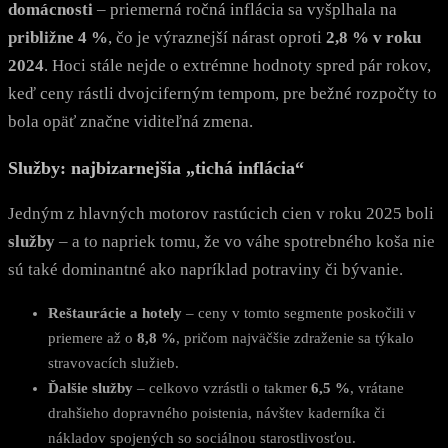
domácnosti
– priemerná ročná inflácia sa vyšplhala na
približne 4 %
, čo je výraznejší nárast oproti
2,8 % v roku
2024
. Hoci stále nejde o extrémne hodnoty spred pár rokov,
keď ceny rástli dvojciferným tempom, pre bežné rozpočty to
bola opäť značne viditeľná zmena.
Služby: najbizarnejšia „tichá inflácia“
Jedným z hlavných motorov rastúcich cien v roku 2025 boli
služby
– a to napriek tomu, že vo váhe spotrebného koša nie
sú také dominantné ako napríklad potraviny či bývanie.
Reštaurácie a hotely
– ceny v tomto segmente poskočili v
priemere až o
8,8 %
, pričom najväčšie zdraženie sa týkalo
stravovacích služieb.
Ďalšie služby
– celkovo vzrástli o takmer
6,5 %
, vrátane
drahšieho dopravného poistenia, návštev kaderníka či
nákladov spojených so sociálnou starostlivosťou.