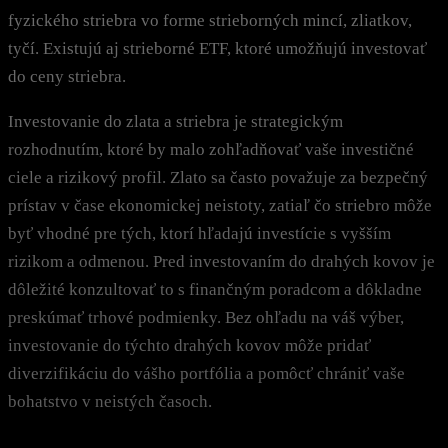
fyzického striebra vo forme strieborných mincí, zliatkov,
tyčí. Existujú aj strieborné ETF, ktoré umožňujú investovať
do ceny striebra.
Investovanie do zlata a striebra je strategickým
rozhodnutím, ktoré by malo zohľadňovať vaše investičné
ciele a rizikový profil. Zlato sa často považuje za bezpečný
prístav v čase ekonomickej neistoty, zatiaľ čo striebro môže
byť vhodné pre tých, ktorí hľadajú investície s vyšším
rizikom a odmenou. Pred investovaním do drahých kovov je
dôležité konzultovať to s finančným poradcom a dôkladne
preskúmať trhové podmienky. Bez ohľadu na váš výber,
investovanie do týchto drahých kovov môže pridať
diverzifikáciu do vášho portfólia a pomôcť chrániť vaše
bohatstvo v neistých časoch.