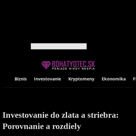
Cestovanie
Hodinky
Knihy
Luxus
Móda
Technológie
Život
Vyhľadávanie
Biznis
Investovanie
Kryptomeny
Ekonomika
F
Investovanie do zlata a striebra:
Porovnanie a rozdiely