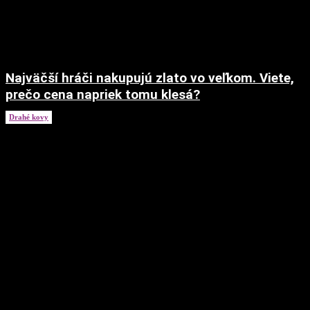
Najväčší hráči nakupujú zlato vo veľkom. Viete,
prečo cena napriek tomu klesá?
Drahé kovy
22. júla 2026