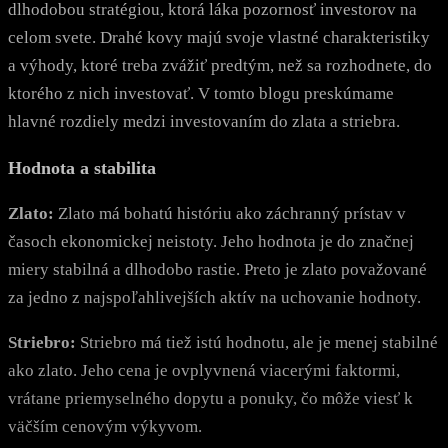
dlhodobou stratégiou, ktorá láka pozornosť investorov na
celom svete. Drahé kovy majú svoje vlastné charakteristiky
a výhody, ktoré treba zvážiť predtým, než sa rozhodnete, do
ktorého z nich investovať. V tomto blogu preskúmame
hlavné rozdiely medzi investovaním do zlata a striebra.
Hodnota a stabilita
Zlato:
Zlato má bohatú históriu ako záchranný prístav v
časoch ekonomickej neistoty. Jeho hodnota je do značnej
miery stabilná a dlhodobo rastie. Preto je zlato považované
za jedno z najspoľahlivejších aktív na uchovanie hodnoty.
Striebro:
Striebro má tiež istú hodnotu, ale je menej stabilné
ako zlato. Jeho cena je ovplyvnená viacerými faktormi,
vrátane priemyselného dopytu a ponuky, čo môže viesť k
väčším cenovým výkyvom.