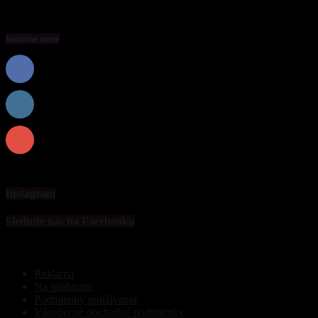
Sociálne siete
0
Fanúšikovia
PÁČI SA
0
Nasledovníci
NASLEDOVAŤ
0
Odberatelia
PREDPLATIŤ
Instagram
Sledujte nás na Facebooku
Reklama
Na stiahnutie
Podmienky používania
Všeobecné obchodné podmienky