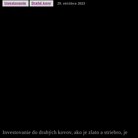
Investovanie
Drahé kovy
29. októbra 2023
Facebook
Twitter
WhatsApp
Viber
Investovanie do drahých kovov, ako je zlato a striebro, je