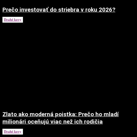
Prečo investovať do striebra v roku 2026?
Drahé kovy
5. júla 2026
Zlato ako moderná poistka: Prečo ho mladí
milionári oceňujú viac než ich rodičia
Drahé kovy
17. februára 2026