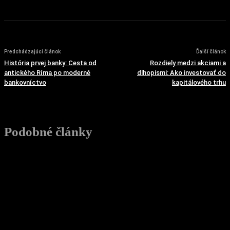
Predchádzajúci článok
Ďalší článok
História prvej banky: Cesta od
Rozdiely medzi akciami a
antického Ríma po moderné
dlhopismi: Ako investovať do
bankovníctvo
kapitálového trhu
Podobné články