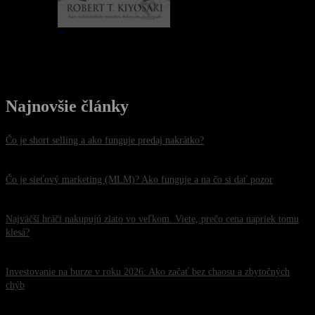
Najnovšie články
Čo je short selling a ako funguje predaj nakrátko?
30. júla 2026
Čo je sieťový marketing (MLM)? Ako funguje a na čo si dať pozor
26. júla 2026
Najväčší hráči nakupujú zlato vo veľkom. Viete, prečo cena napriek tomu
klesá?
22. júla 2026
Investovanie na burze v roku 2026: Ako začať bez chaosu a zbytočných
chýb
20. júla 2026