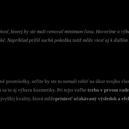
pp
itosť, ktorej by ste mali venovať minimum času. Hovoríme o výbe
také. Napríklad príliš suchá pokožka totiž môže viesť aj k ďalším
né prostriedky, určite by ste to nemali robiť na úkor svojho vl
sa to aj výberu kozmetiky. Pri tejto voľbe
treba v prvom rade
jvyššej kvality, ktorá môže
priniesť očakávaný výsledok a efe