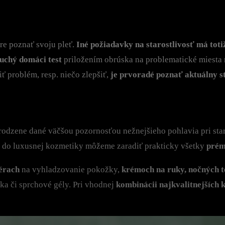
re poznať svoju pleť.
Iné požiadavky na starostlivosť má toti
uchý domáci test
priložením obrúska na problematické miesta
šiť problém, resp. niečo zlepšiť,
je prvoradé poznať aktuálny s
rirodzene dané väčšou pozornosťou nežnejšieho pohlavia pri sta
, do luxusnej kozmetiky môžeme zaradiť prakticky všetky
prém
érach
na vyhladzovanie pokožky,
krémoch na ruky, nočných 
eka či sprchové gély. Pri vhodnej
kombinácii najkvalitnejších