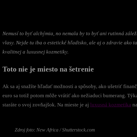
Share
Facebook
Twitter
WhatsA
Nemusí to byť alchýmia, no nemala by to byť ani rutinná zálež
vlasy. Nejde tu iba o estetické hľadisko, ale aj o zdravie ako 
kvalitnej a luxusnej kozmetiky.
Toto nie je miesto na šetrenie
Ak sa aj snažíte hľadať možnosti a spôsoby, ako ušetriť finanč
euro sa totiž potom môže vrátiť ako nežiaduci bumerang. Týka 
staráte o svoj zovňajšok. Na mieste je aj
luxusná kozmetika
na
Zdroj foto: New Africa / Shutterstock.com