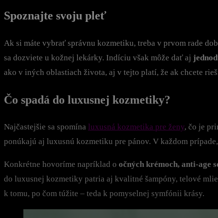
Spoznajte svoju pleť
Ak si máte vybrať správnu kozmetiku, treba v prvom rade dob
sa dozviete u kožnej lekárky. Indíciu však môže dať aj
jednod
ako v iných oblastiach života, aj v tejto platí, že ak chcete rie
Čo spadá do luxusnej kozmetiky?
Najčastejšie sa spomína
luxusná kozmetika pre ženy
, čo je p
ponúkajú aj luxusnú kozmetiku pre pánov. V každom prípade
Konkrétne hovoríme napríklad o
očných krémoch, anti-age s
do luxusnej kozmetiky patria aj kvalitné šampóny, telové mli
k tomu, po čom túžite – teda k pomyselnej symfónii krásy.