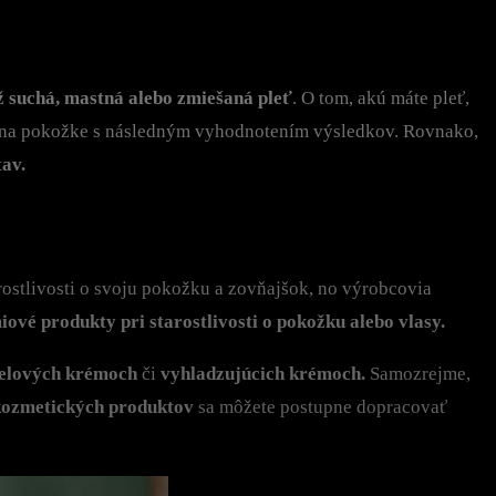
ž suchá,
mastná alebo zmiešaná pleť
. O tom, akú máte pleť,
 na pokožke s následným vyhodnotením výsledkov. Rovnako,
tav.
rostlivosti o svoju pokožku a zovňajšok, no výrobcovia
iové produkty pri starostlivosti o pokožku alebo vlasy.
telových krémoch
či
vyhladzujúcich krémoch.
Samozrejme,
 kozmetických produktov
sa môžete postupne dopracovať