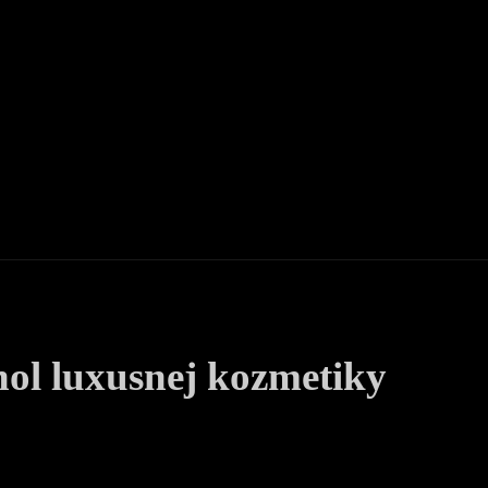
nvestovanie
Kryptomeny
Ekonomika
Finančná gramot
hol luxusnej kozmetiky