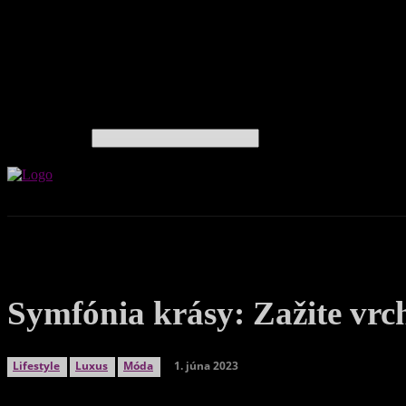
Cestovanie
Hodinky
Knihy
Luxus
Móda
Technológie
Život
Vyhľadávanie
Biznis
I
Symfónia krásy: Zažite vrc
1. júna 2023
Lifestyle
Luxus
Móda