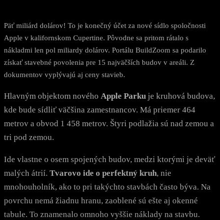
Päť miliárd dolárov! To je konečný účet za nové sídlo spoločnosti
Apple v kalifornskom Cupertine. Pôvodne sa pritom rátalo s
nákladmi len pol miliardy dolárov. Portálu BuildZoom sa podarilo
získať stavebné povolenia pre 15 najväčších budov v areáli. Z
dokumentov vyplývajú aj ceny stavieb.
Hlavným objektom nového
Apple Parku
je kruhová budova,
kde bude sídliť väčšina zamestnancov. Má priemer 464
metrov a obvod 1 458 metrov. Štyri podlažia sú nad zemou a
tri pod zemou.
Ide vlastne o osem spojených budov, medzi ktorými je deväť
malých átrií.
Tvarovo ide o perfektný kruh
, nie
mnohouholník, ako to pri takýchto stavbách často býva. Na
povrchu nemá žiadnu hranu, zaoblené sú ešte aj okenné
tabule. To znamenalo omnoho vyššie náklady na stavbu.