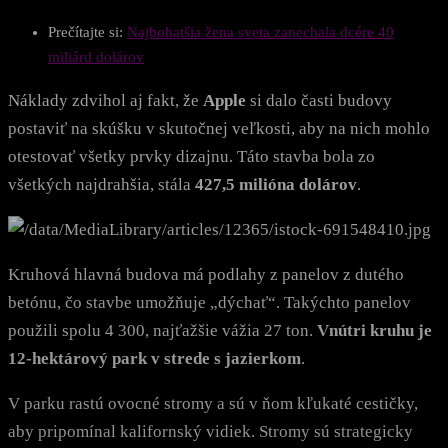
Prečítajte si:
Najbohatšia žena sveta zanechala dcére 40
miliárd dolárov
Náklady zdvihol aj fakt, že
Apple
si dalo časti budovy
postaviť na skúšku v skutočnej veľkosti, aby na nich mohlo
otestovať všetky prvky dizajnu. Táto stavba bola zo
všetkých najdrahšia, stála
427,5 milióna dolárov
.
Kruhová hlavná budova má podlahy z panelov z dutého
betónu, čo stavbe umožňuje „dýchať“. Takýchto panelov
použili spolu 4 300, najťažšie vážia 27 ton.
Vnútri kruhu je
12-hektárový park v strede s jazierkom
.
V parku rastú ovocné stromy a sú v ňom kľukaté cestičky,
aby pripomínal kalifornský vidiek. Stromy sú strategicky