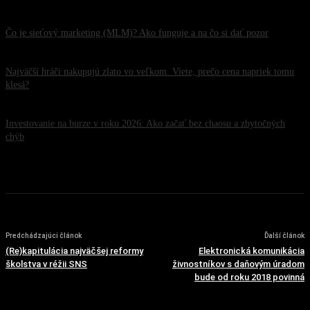
30. júla 2026
Čo je sieťový marketing (MLM)? Ako funguje a na čo si dať pozor
26. júla 2026
Najväčší hráči nakupujú zlato vo veľkom. Viete, prečo cena napriek tomu
klesá?
22. júla 2026
Investovanie na burze v roku 2026: Ako začať bez chaosu a zbytočných
chýb
20. júla 2026
Predchádzajúci článok
Ďalší článok
(Re)kapitulácia najväčšej reformy
Elektronická komunikácia
školstva v réžii SNS
živnostníkov s daňovým úradom
bude od roku 2018 povinná