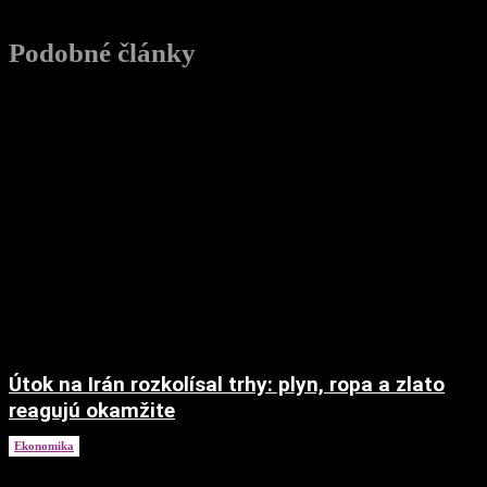
Podobné články
Útok na Irán rozkolísal trhy: plyn, ropa a zlato
reagujú okamžite
Ekonomika
2. marca 2026