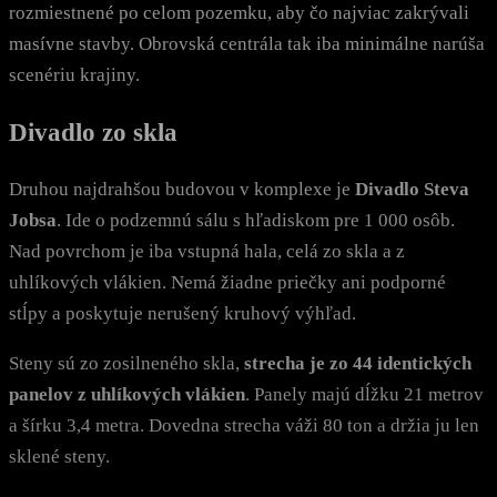
rozmiestnené po celom pozemku, aby čo najviac zakrývali
masívne stavby. Obrovská centrála tak iba minimálne narúša
scenériu krajiny.
Divadlo zo skla
Druhou najdrahšou budovou v komplexe je
Divadlo Steva
Jobsa
. Ide o podzemnú sálu s hľadiskom pre 1 000 osôb.
Nad povrchom je iba vstupná hala, celá zo skla a z
uhlíkových vlákien. Nemá žiadne priečky ani podporné
stĺpy a poskytuje nerušený kruhový výhľad.
Steny sú zo zosilneného skla,
strecha je zo 44 identických
panelov z uhlíkových vlákien
. Panely majú dĺžku 21 metrov
a šírku 3,4 metra. Dovedna strecha váži 80 ton a držia ju len
sklené steny.