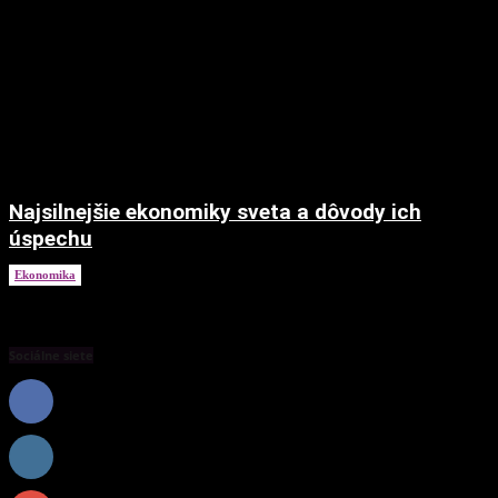
Najsilnejšie ekonomiky sveta a dôvody ich
úspechu
Ekonomika
17. júla 2024
Sociálne siete
0
Fanúšikovia
PÁČI SA
0
Nasledovníci
NASLEDOVAŤ