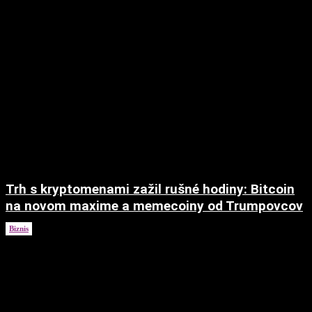
Trh s kryptomenami zažil rušné hodiny: Bitcoin
na novom maxime a memecoiny od Trumpovcov
Biznis
21. januára 2025