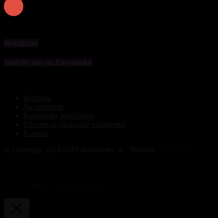
0
Odberatelia
PREDPLATIŤ
Instagram
Sledujte nás na Facebooku
Reklama
Na stiahnutie
Podmienky používania
Všeobecné obchodné podmienky
Kontakt
© Copyright 2014-2019 Bohatyotec.sk | Vytvoril
ContentPress -
reklamná agentúra
Súbory cookie nám pomáhajú poskytovať služby. Používaním
našich služieb vyjadrujete súhlas s tým, že používame súbory
cookie.
Zatvoriť
Ďalšie Informácie
Privacy & Cookies Policy