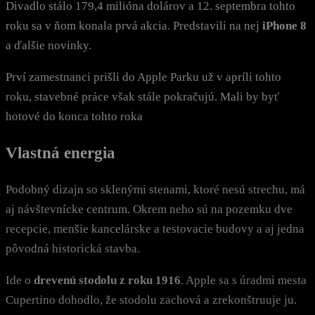
Divadlo stálo 179,4 milióna dolárov a 12. septembra tohto
roku sa v ňom konala prvá akcia. Predstavili na nej
iPhone 8
a ďalšie novinky.
Prví zamestnanci prišli do Apple Parku už v apríli tohto
roku, stavebné práce však stále pokračujú. Mali by byť
hotové do konca tohto roka
Vlastná energia
Podobný dizajn so sklenými stenami, ktoré nesú strechu, má
aj návštevnícke centrum. Okrem neho sú na pozemku dve
recepcie, menšie kancelárske a testovacie budovy a aj jedna
pôvodná historická stavba.
Ide o
drevenú stodolu z roku 1916
. Apple sa s úradmi mesta
Cupertino dohodlo, že stodolu zachová a zrekonštruuje ju.