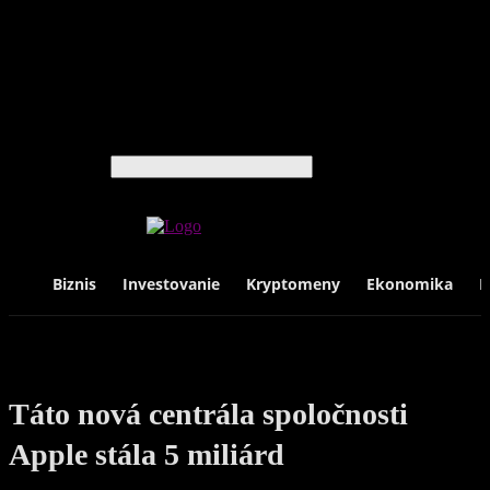
Cestovanie
Hodinky
Knihy
Luxus
Móda
Technológie
Život
Vyhľadávanie
Biznis
Investovanie
Kryptomeny
Ekonomika
F
Táto nová centrála spoločnosti
Apple stála 5 miliárd