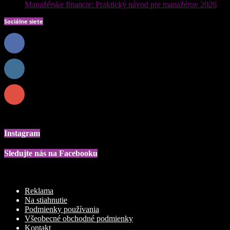
Manažérske financie: Praktický návod pre manažérov 2026
Sociálne siete
0
Fanúšikovia
PÁČI SA
0
Nasledovníci
NASLEDOVAŤ
0
Odberatelia
PREDPLATIŤ
Instagram
Sledujte nás na Facebooku
Reklama
Na stiahnutie
Podmienky používania
Všeobecné obchodné podmienky
Kontakt