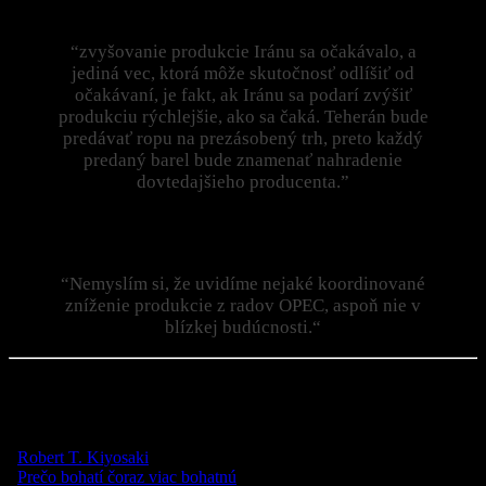
Dodáva, že
“zvyšovanie produkcie Iránu sa očakávalo, a
jediná vec, ktorá môže skutočnosť odlíšiť od
očakávaní, je fakt, ak Iránu sa podarí zvýšiť
produkciu rýchlejšie, ako sa čaká. Teherán bude
predávať ropu na prezásobený trh, preto každý
predaný barel bude znamenať nahradenie
dovtedajšieho producenta.”
O.Hansen
si preto myslí, že zvýšená Iránska produkcia bude
pravdepodobne kompenzovať klesajúcu produkciu v USA.
“Nemyslím si, že uvidíme nejaké koordinované
zníženie produkcie z radov OPEC, aspoň nie v
blízkej budúcnosti.“
Autor:
Ole Hansen
Zdroj:
Saxo Bank