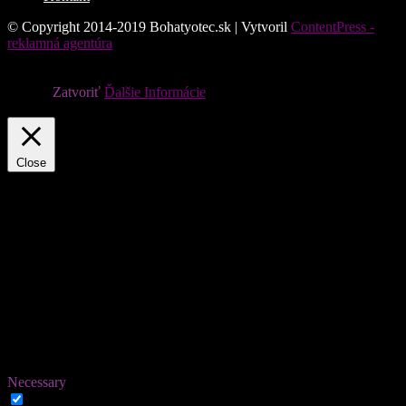
© Copyright 2014-2019 Bohatyotec.sk | Vytvoril
ContentPress -
reklamná agentúra
Súbory cookie nám pomáhajú poskytovať služby. Používaním
našich služieb vyjadrujete súhlas s tým, že používame súbory
cookie.
Zatvoriť
Ďalšie Informácie
Privacy & Cookies Policy
Close
Privacy Overview
This website uses cookies to improve your experience while you
navigate through the website. Out of these, the cookies that are
categorized as necessary are stored on your browser as they are
essential for the working of basic functionalities of the website. We
also use third-party cookies that help us analyze and understand how
you use this website. These cookies will be stored in your browser
only with your consent. You also have the option to opt-out of these
cookies. But opting out of some of these cookies may affect your
browsing experience.
Necessary
Necessary