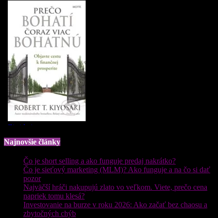
Najnovšie články
Čo je short selling a ako funguje predaj nakrátko?
Čo je sieťový marketing (MLM)? Ako funguje a na čo si dať
pozor
Najväčší hráči nakupujú zlato vo veľkom. Viete, prečo cena
napriek tomu klesá?
Investovanie na burze v roku 2026: Ako začať bez chaosu a
zbytočných chýb