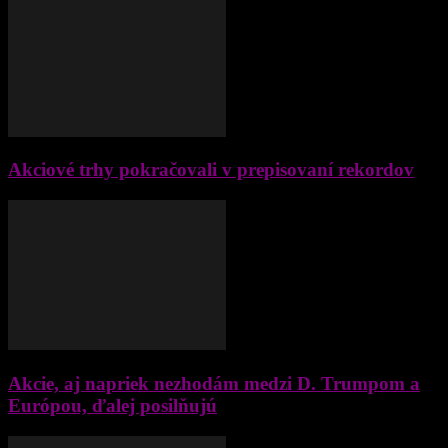
Akciové trhy pokračovali v prepisovaní rekordov
Akcie, aj napriek nezhodám medzi D. Trumpom a
Európou, ďalej posilňujú