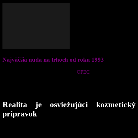
Najväčšia nuda na trhoch od roku 1993
Vyhliadka stretnutia organizácie
OPEC
a producentov ropy
mimo tejto organizácie naštartovala trhy, aj keď obchodníci
stále pochybujú o šanci dospieť k dohode na zmrazení ťažby
či dokonca jej znížení.
Realita je osviežujúci kozmetický
prípravok
Iránsky ropný priemysel je po zrušení ekonomických
sankcií, ktoré boli uvalené na krajinu kvôli jej jadrovému