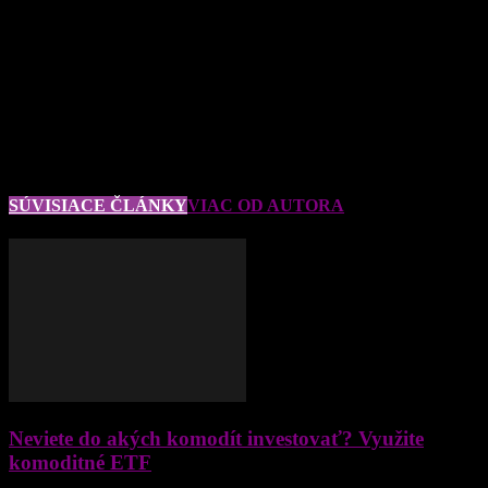
tejto organizácie naštartovala trhy, aj keď obchodníci stále
pochybujú o šanci dospieť k dohode na zmrazení ťažby či dokonca
jej znížení.
16. marca 2016
277
Facebook
Twitter
WhatsApp
Viber
SÚVISIACE ČLÁNKY
VIAC OD AUTORA
Neviete do akých komodít investovať? Využite
komoditné ETF