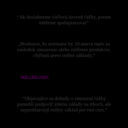
denne. Preto sa nepredpokladá, že by sa Irán tohto zisku
dobrovoľne vzdal.
“Ak dosiahneme cieľovú úroveň ťažby, potom
môžeme spolupracovať”
povedal
B. Zanganeh
tento víkend.
„Predstave, že stretnutie by 20.marca malo za
následok zmrazenie alebo zníženie produkcie,
chýbajú preto reálne základy,“
tvrdí hlavný komoditný stratég Saxo Bank,
Ole Hansen
.
Súčasný
rast cien ropy
z februárových miním je podľa neho
spôsobený prostredím založenom viac na špekuláciách a
dohadoch ako na pravdepodobnom výsledku rokovaní.
“Objavujúce sa dohady o zmrazení ťažby
pomohli podporiť zmenu nálady na trhoch, ale
nepredstavujú reálny základ pre rast cien.”
Hovorí
O. Hansen