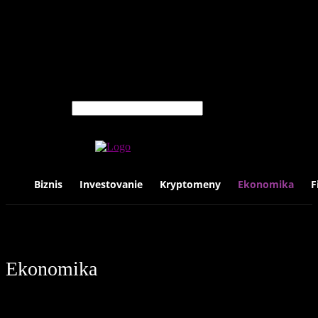
Cestovanie
Hodinky
Knihy
Luxus
Móda
Technológie
Život
Vyhľadávanie
Biznis
Investovanie
Kryptomeny
Ekonomika
F
Ekonomika
Biznis