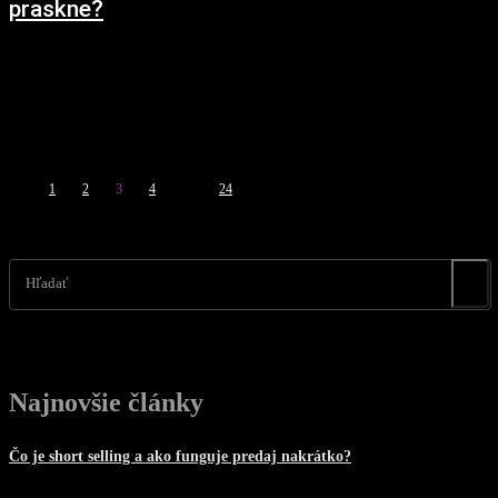
praskne?
16. júla 2018
Nedávno sme uverejnili článok, v ktorom sme sa zaoberali najnovšími dátami o
cenách jednotlivých kategórií bytov na Slovensku. V dnešnom článku sa opäť
pozrieme na naše nehnuteľnosti,...
1
2
3
4
...
24
Strana 3 z 24
Hľadať
Najnovšie články
Čo je short selling a ako funguje predaj nakrátko?
30. júla 2026