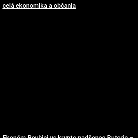
celá ekonomika a občania
25. októbra 2018
Nízka finančná gramotnosť obyvateľstva má na spoločnosť neblahé dôsledky.
Keď ľudia nerozumejú fungovaniu finančných produktov, nevyznajú sa vo
finančnej terminológii, netušia ako sa počíta...
Ekonóm Roubini vs krypto nadšenec Buterin –