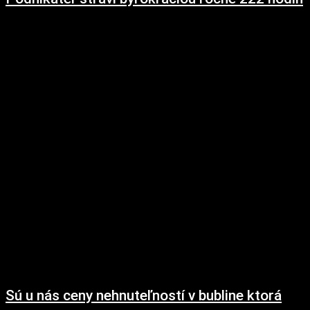
5. októbra 2018
Inštitút INESS aj v roku 2018 vypočítal Byrokratický index. Ten sleduje na
modelovom príklade malej výrobnej firmy množstvo byrokratickej záťaže, s
ktorou sa podnikateľ...
Sú u nás ceny nehnuteľností v bubline ktorá