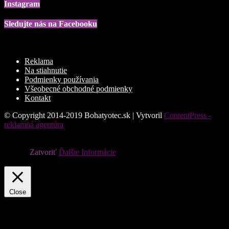
Instagram
Sledujte nás na Facebooku
Reklama
Na stiahnutie
Podmienky používania
Všeobecné obchodné podmienky
Kontakt
© Copyright 2014-2019 Bohatyotec.sk | Vytvoril
ContentPress -
reklamná agentúra
Súbory cookie nám pomáhajú poskytovať služby. Používaním
našich služieb vyjadrujete súhlas s tým, že používame súbory
cookie.
Zatvoriť
Ďalšie Informácie
Privacy & Cookies Policy
Close
Privacy Overview