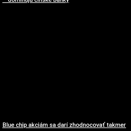
18. februára 2019
Najvýznamnejšie banky v Číne dominujú rebríčku najhodnotnejších
bankových značiek v ročnom reporte Banking 500, publikovaných
spoločnosťou BrandFinance. ...
Blue chip akciám sa darí zhodnocovať takmer