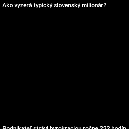
Ako vyzerá typický slovenský milionár?
8. októbra 2018
Bohatí Slováci sa odkláňajú od konzervativizmu a sú stále viac otvorení
investovaniu. Najvyššie zhodnotenie vidia v stavebných pozemkoch a práve
dnes hodnotia ekonomickú situáciu ako...
Podnikateľ strávi byrokraciou ročne 222 hodín