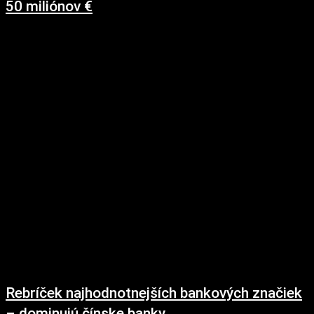
50 miliónov €
21. februára 2019
V piatok 15.2.2019 sa zjavili výsledky inflácie v SR za január 2019. Nešťastná
(?) formulácia dopadu odvodu reťazcov v komentári MF SR priviedla väčšinu...
Rebríček najhodnotnejších bankových značiek
– dominujú čínske banky