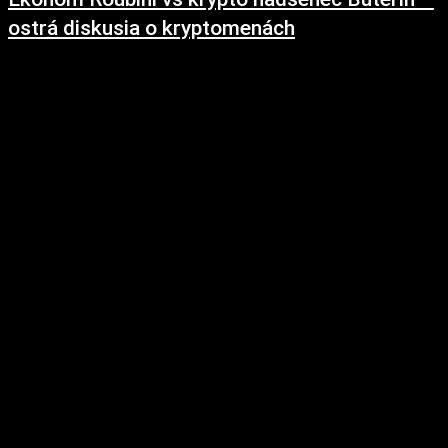
ostrá diskusia o kryptomenách
19. októbra 2018
Známy ekonóm Nouriel Roubini si už pred rokmi kvôli svojim predikciám
globálnej krízy vyslúžil prezývku Dr. Skaza. Teraz sa dostal do diskusie s
kryptomenovým...