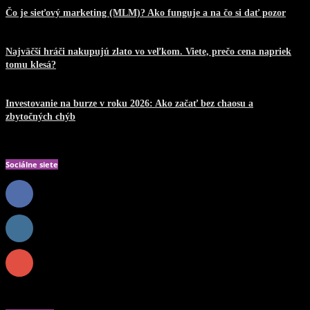
Čo je sieťový marketing (MLM)? Ako funguje a na čo si dať pozor
26. júla 2026
Najväčší hráči nakupujú zlato vo veľkom. Viete, prečo cena napriek
tomu klesá?
22. júla 2026
Investovanie na burze v roku 2026: Ako začať bez chaosu a
zbytočných chýb
20. júla 2026
Sociálne siete
0
Fanúšikovia
PÁČI SA
0
Nasledovníci
NASLEDOVAŤ
0
Odberatelia
PREDPLATIŤ