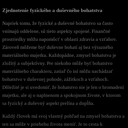
Zjednotenie fyzického a duševného bohatstva
Napriek tomu, že fyzické a duševné bohatstvo sa často
vnímajú oddelene, sú tieto aspekty spojené. Finančné
prostriedky môžu napomôcť v oblasti zdravia a vzťahov.
Zároveň môžeme byť duševne bohatí aj bez výrazného
materiálneho majetku. Každopádne, zmysel bohatstva je
zložitý a subjektívny. Pre niekoho môže byť bohatstvo
materiálneho charakteru, zatiaľ čo iní môžu nachádzať
bohatstvo v duševnej pohode, zážitkoch a vzťahoch.
Dôležité je si uvedomiť, že bohatstvo nie je len o hromadení
majetku, ale aj o naplnenom a spokojnom živote, v ktorom
sa fyzický a duševný aspekt prelína a dopĺňa.
Každý človek má svoj vlastný pohľad na zmysel bohatstva a
ten sa môže v priebehu života meniť. Je to cesta k