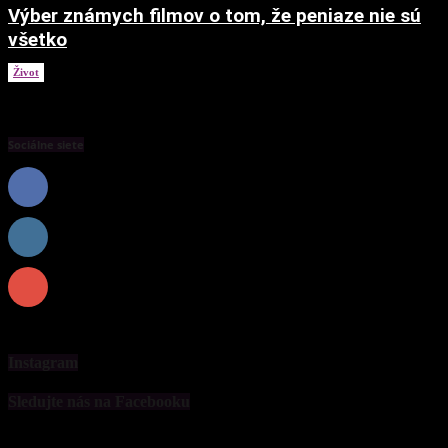
Výber známych filmov o tom, že peniaze nie sú
všetko
Život
26. augusta 2023
Sociálne siete
0
Fanúšikovia
PÁČI SA
0
Nasledovníci
NASLEDOVAŤ
0
Odberatelia
PREDPLATIŤ
Instagram
Sledujte nás na Facebooku