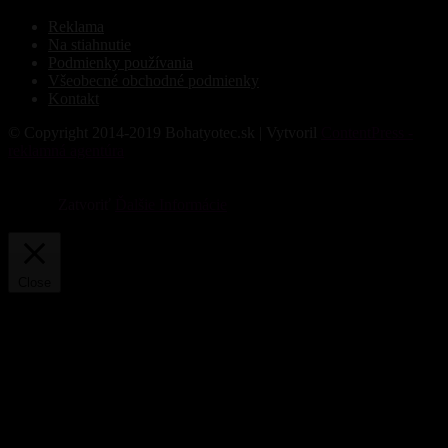
Reklama
Na stiahnutie
Podmienky používania
Všeobecné obchodné podmienky
Kontakt
© Copyright 2014-2019 Bohatyotec.sk | Vytvoril
ContentPress -
reklamná agentúra
Súbory cookie nám pomáhajú poskytovať služby. Používaním
našich služieb vyjadrujete súhlas s tým, že používame súbory
cookie.
Zatvoriť
Ďalšie Informácie
Privacy & Cookies Policy
Close
Privacy Overview
This website uses cookies to improve your experience while you
navigate through the website. Out of these, the cookies that are
categorized as necessary are stored on your browser as they are
essential for the working of basic functionalities of the website. We
also use third-party cookies that help us analyze and understand how