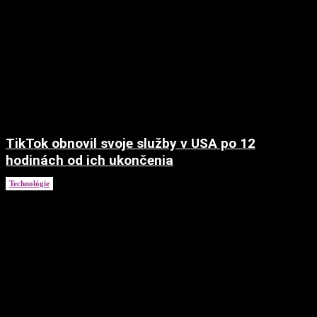
TikTok obnovil svoje služby v USA po 12
hodinách od ich ukončenia
Technológie
21. januára 2025