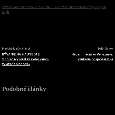
Investovanie na burze v roku 2026: Ako začať bez chaosu a zbytočných
chýb
20. júla 2026
Predchádzajúci článok
Ďalší článok
BÝVANIE NA HAUSBOTE:
Hyperinflácia vo Venezuele:
Spoľahlivý prístav alebo vlnami
Zrútenie hospodárstva
zviazaná sloboda?
Podobné články