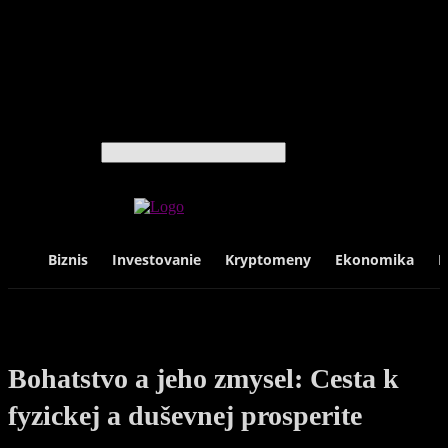
Cestovanie
Hodinky
Knihy
Luxus
Móda
Technológie
Život
Vyhľadávanie
Biznis
Investovanie
Kryptomeny
Ekonomika
F
Bohatstvo a jeho zmysel: Cesta k
fyzickej a duševnej prosperite